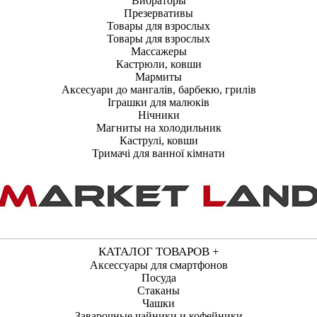
Вибраторы
Презервативы
Товары для взрослых
Товары для взрослых
Массажеры
Кастрюли, ковши
Мармиты
Аксесуари до мангалів, барбекю, грилів
Іграшки для малюків
Нічники
Магниты на холодильник
Каструлі, ковши
Тримачі для ванної кімнати
КАТАЛОГ ТОВАРОВ +
Аксессуары для смартфонов
Посуда
Стаканы
Чашки
Заварочные чайники и кофейники