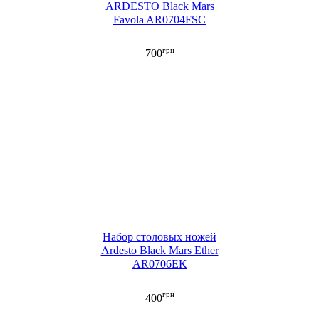
ARDESTO Black Mars
Favola AR0704FSC
грн
700
Набор столовых ножей
Ardesto Black Mars Ether
AR0706EK
грн
400