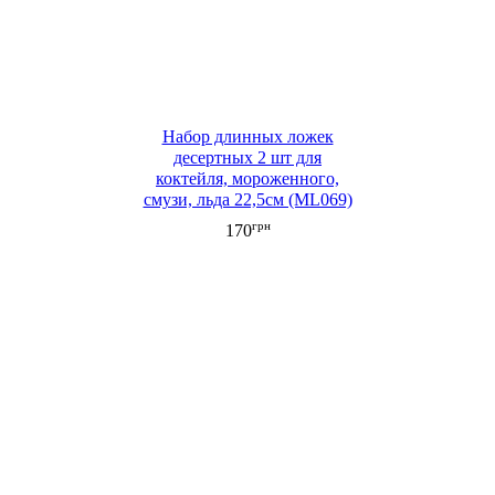
Набор длинных ложек
десертных 2 шт для
коктейля, мороженного,
смузи, льда 22,5см (ML069)
грн
170