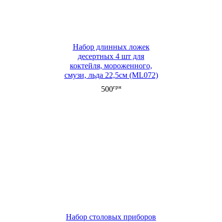
Набор длинных ложек
десертных 4 шт для
коктейля, мороженного,
смузи, льда 22,5см (ML072)
грн
500
Набор столовых приборов