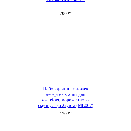
грн
700
Набор длинных ложек
десертных 2 шт для
коктейля, мороженного,
смузи, льда 22,5см (ML067)
грн
170