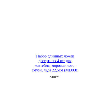
Набор длинных ложек
десертных 4 шт для
коктейля, мороженного,
смузи, льда 22,5см (ML068)
грн
500