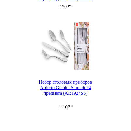
грн
170
Набор столовых приборов
Ardesto Gemini Summit 24
предмета (AR1924SS)
грн
1110