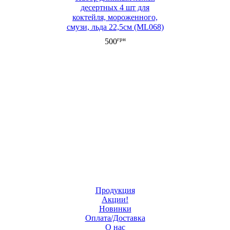
десертных 4 шт для
коктейля, мороженного,
смузи, льда 22,5см (ML068)
грн
500
Продукция
Акции!
Новинки
Оплата/Доставка
О нас