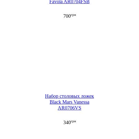
Favola AR0704FSB
грн
700
Набор столовых ложек
Black Mars Vanessa
AR0706VS
грн
340