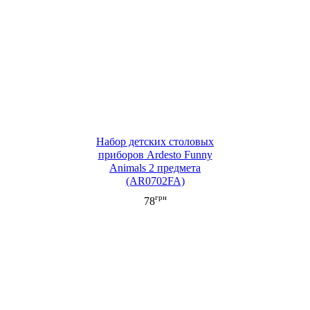
Набор детских столовых
приборов Ardesto Funny
Animals 2 предмета
(AR0702FA)
грн
78