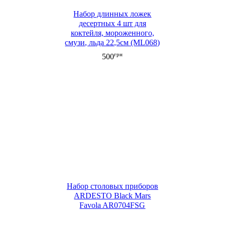
Набор длинных ложек
десертных 4 шт для
коктейля, мороженного,
смузи, льда 22,5см (ML068)
грн
500
Набор столовых приборов
ARDESTO Black Mars
Favola AR0704FSG