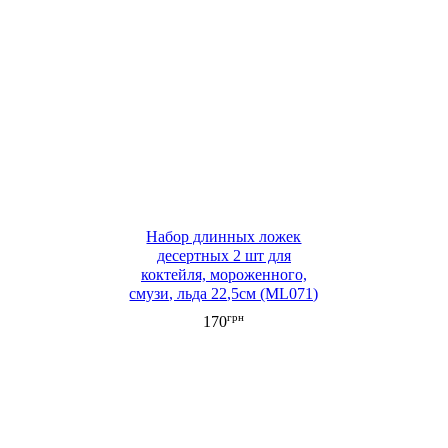
Набор длинных ложек
десертных 2 шт для
коктейля, мороженного,
смузи, льда 22,5см (ML071)
грн
170