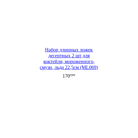
Набор длинных ложек
десертных 2 шт для
коктейля, мороженного,
смузи, льда 22,5см (ML069)
грн
170