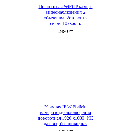
Поворотная WiFi IP камера
видеонаблюдения-2
объектива, 2стороння
связь, 10xzoom,
распознавание лица,
грн
2380
ночная съемка 1080P
Уличная IP WiFi 4Мп
камера видеонаблюдения
поворотная 1920 х1080, ИК
датчик, беспроводная
передача, двусторонняя
грн