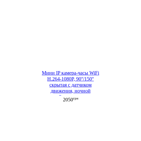
Мини IP камера-часы WiFi
H.264-1080P, 90°/150°
cкрытая с датчиком
движения, ночной
съемкой, аккумулятором
грн
2050
(ML051)