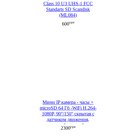
Class 10 U3 UHS-1 FCC
Standarts SD Scandisk
(ML084)
грн
600
Мини IP камера - часы +
microSD 64 Гб -WiFi H.264-
1080P, 90°/150° cкрытая с
датчиком движения,
ночной съемкой,
грн
2300
аккумулятором (ML053-2)