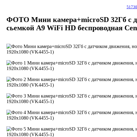
5173
ФОТО Мини камера+microSD 32Гб с д
сьемкой A9 WiFi HD беспроводная Cens