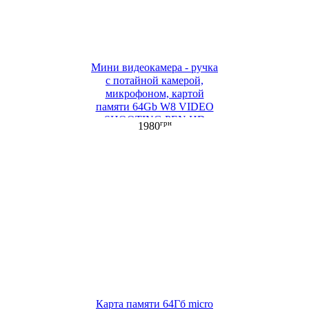
Мини видеокамера - ручка
с потайной камерой,
микрофоном, картой
памяти 64Gb W8 VIDEO
SHOOTING PEN HD
грн
1980
1080P
Карта памяти 64Гб micro