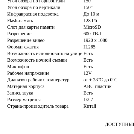
Угол обзора по горизонтали
150°
Угол обзора по вертикали
150°
Инфракрасная подсветка
До 10 м
Flash-память
128 Гб
Слот для карты памяти
MicroSD
Разрешение
600 ТВЛ
Разрешение видео
1920 х 1080
Формат сжатия
Н.265
Возможность использовать на улице
Есть
Возможность ночной съемки
Есть
Микрофон
Есть
Рабочее напряжение
12V
Диапазон рабочих температур
от + 28°С до 0°С
Материал корпуса
ABC-пластик
Запись звука
Есть
Размер матрицы
1/2.7
Страна-производитель товара
Китай
ДОСТУПНЫЕ