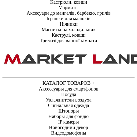
Кастрюли, ковши
Мармиты
Аксесуари до мангалів, барбекю, грилів
Іграшки для малюків
Нічники
Магниты на холодильник
Каструлі, ковши
Тримачі для ванної кімнати
КАТАЛОГ ТОВАРОВ +
Аксессуары для смартфонов
Посуда
Увлажнители воздуха
Сигнальная одежда
Штопоры
Наборы для фондю
IP камеры
Новогодний декор
Видеодомофоны