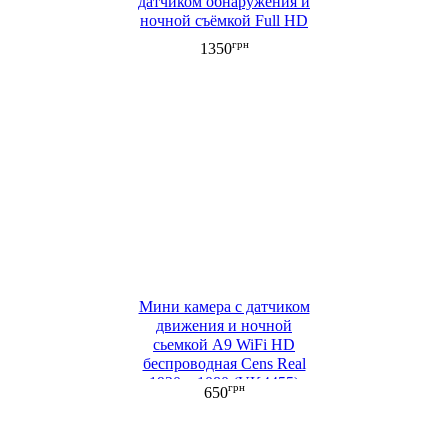
датчиком обнаружения и
ночной съёмкой Full HD
грн
1350
Мини камера с датчиком
движения и ночной
сьемкой A9 WiFi HD
беспроводная Cens Real
1920 х 1080 (VK4455)
грн
650