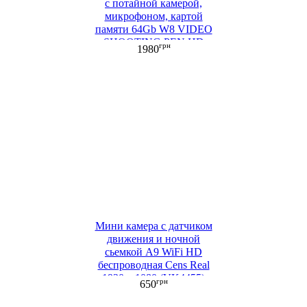
с потайной камерой,
микрофоном, картой
памяти 64Gb W8 VIDEO
SHOOTING PEN HD
грн
1980
1080P
Мини камера с датчиком
движения и ночной
сьемкой A9 WiFi HD
беспроводная Cens Real
1920 х 1080 (VK4455)
грн
650