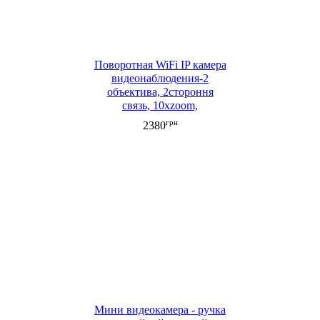
Поворотная WiFi IP камера
видеонаблюдения-2
объектива, 2стороння
связь, 10xzoom,
распознавание лица,
грн
2380
ночная съемка 1080P
Мини видеокамера - ручка