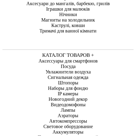
Аксесуари до мангалів, барбекю, грилів
Іграшки для малюків
Нічники
Магниты на холодильник
Каструлі, ковши
Тримачі для ванної кімнати
КАТАЛОГ ТОВАРОВ +
Аксессуары для смартфонов
Посуда
Увлажнители воздуха
Сигнальная одежда
Штопоры
Наборы для фондю
IP камеры
Новогодний декор
Видеодомофоны
Лампы
Аэраторы
Автокомпрессоры
Световое оборудование
Аккумуляторы