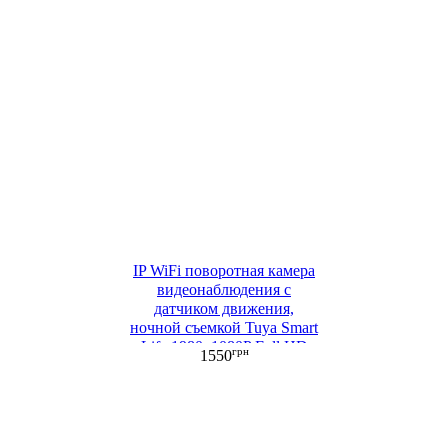
IP WiFi поворотная камера
видеонаблюдения с
датчиком движения,
ночной съемкой Tuya Smart
Life 1980х1080P Full HD
грн
1550
SINOVISION