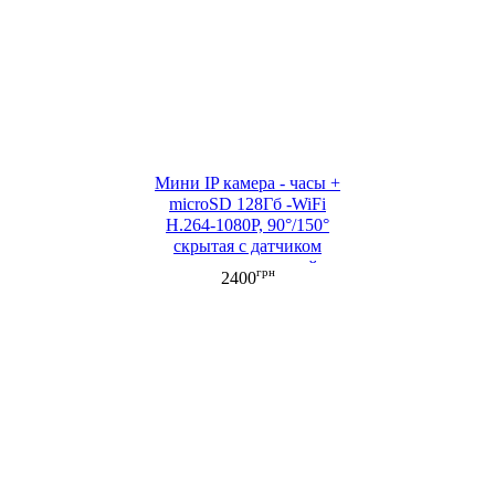
Мини IP камера - часы +
microSD 128Гб -WiFi
H.264-1080P, 90°/150°
cкрытая с датчиком
движения, ночной
грн
2400
съемкой, аккумулятором
(ML053-1)