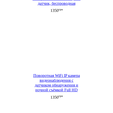
датчик, беспроводная
передача, двусторонняя
грн
1350
связь
Поворотная WiFi IP камера
видеонаблюдения c
датчиком обнаружения и
ночной съёмкой Full HD
грн
1350