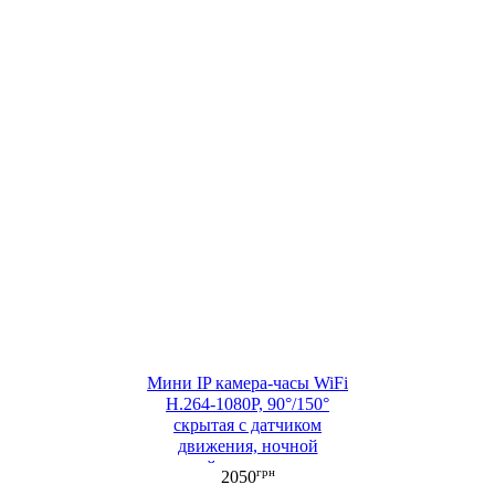
Мини IP камера-часы WiFi
H.264-1080P, 90°/150°
cкрытая с датчиком
движения, ночной
съемкой, аккумулятором
грн
2050
(ML051)