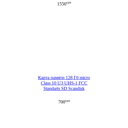
Life 1980х1080P Full HD
грн
1550
SINOVISION
Карта памяти 128 Гб micro
Class 10 U3 UHS-1 FCC
Standarts SD Scandisk
грн
700