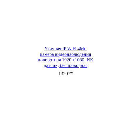
Уличная IP WiFi 4Мп
камера видеонаблюдения
поворотная 1920 х1080, ИК
датчик, беспроводная
передача, двусторонняя
грн
1350
связь