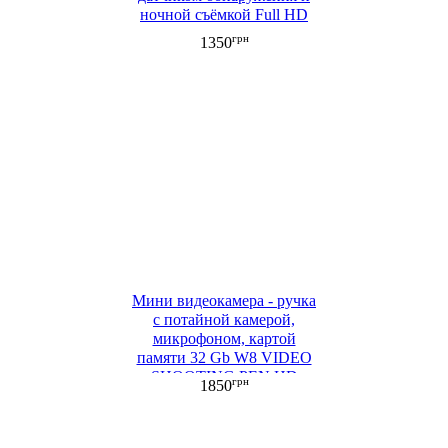
ночной съёмкой Full HD
грн
1350
Мини видеокамера - ручка
с потайной камерой,
микрофоном, картой
памяти 32 Gb W8 VIDEO
SHOOTING PEN HD
грн
1850
1080P