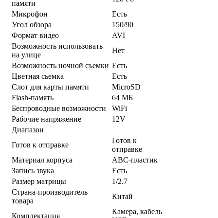
памяти
Микрофон
Есть
Угол обзора
150/90
Формат видео
AVI
Возможность использовать
Нет
на улице
Возможность ночной съемки
Есть
Цветная сьемка
Есть
Слот для карты памяти
MicroSD
Flash-память
64 МБ
Беспроводные возможности
WiFi
Рабочие напряжение
12V
Диапазон
Готов к
Готов к отправке
отправке
Материал корпуса
ABC-пластик
Запись звука
Есть
Размер матрицы
1/2.7
Страна-производитель
Китай
товара
Камера, кабель
Комплектация