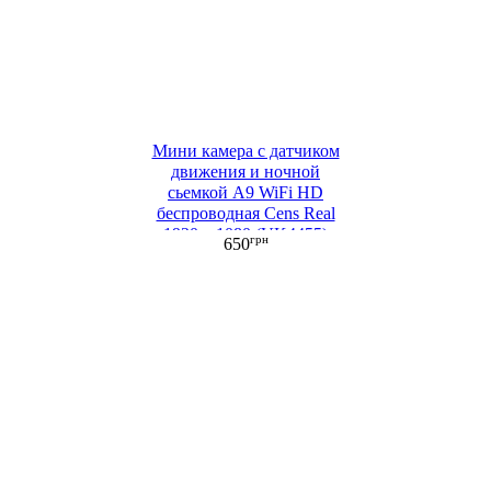
Мини камера с датчиком
движения и ночной
сьемкой A9 WiFi HD
беспроводная Cens Real
1920 х 1080 (VK4455)
грн
650