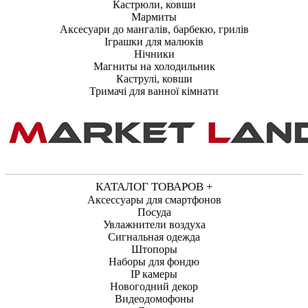
Кастрюли, ковши
Мармиты
Аксесуари до мангалів, барбекю, грилів
Іграшки для малюків
Нічники
Магниты на холодильник
Каструлі, ковши
Тримачі для ванної кімнати
КАТАЛОГ ТОВАРОВ +
Аксессуары для смартфонов
Посуда
Увлажнители воздуха
Сигнальная одежда
Штопоры
Наборы для фондю
IP камеры
Новогодний декор
Видеодомофоны