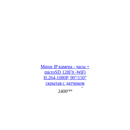
Мини IP камера - часы +
microSD 128Гб -WiFi
H.264-1080P, 90°/150°
cкрытая с датчиком
движения, ночной
грн
2400
съемкой, аккумулятором
(ML053-1)