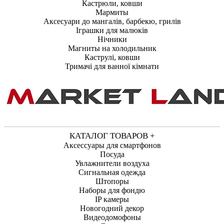
Кастрюли, ковши
Мармиты
Аксесуари до мангалів, барбекю, грилів
Іграшки для малюків
Нічники
Магниты на холодильник
Каструлі, ковши
Тримачі для ванної кімнати
КАТАЛОГ ТОВАРОВ +
Аксессуары для смартфонов
Посуда
Увлажнители воздуха
Сигнальная одежда
Штопоры
Наборы для фондю
IP камеры
Новогодний декор
Видеодомофоны