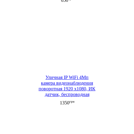
650
Уличная IP WiFi 4Мп
камера видеонаблюдения
поворотная 1920 х1080, ИК
датчик, беспроводная
передача, двусторонняя
грн
1350
связь