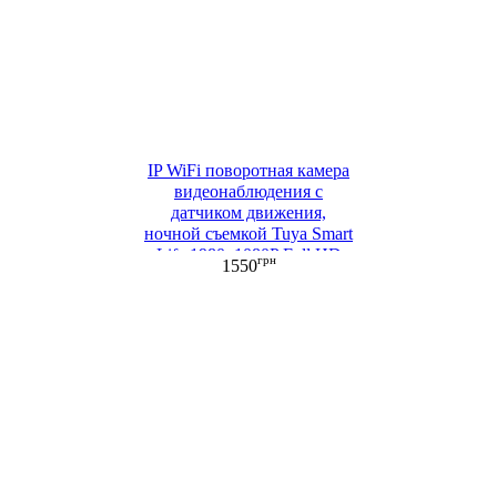
IP WiFi поворотная камера
видеонаблюдения с
датчиком движения,
ночной съемкой Tuya Smart
Life 1980х1080P Full HD
грн
1550
SINOVISION