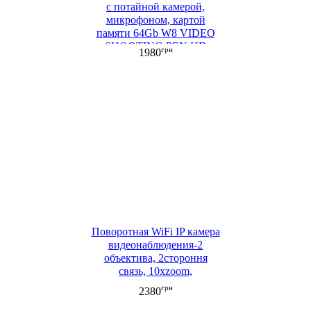
с потайной камерой,
микрофоном, картой
памяти 64Gb W8 VIDEO
SHOOTING PEN HD
грн
1980
1080P
Поворотная WiFi IP камера
видеонаблюдения-2
объектива, 2стороння
связь, 10xzoom,
распознавание лица,
грн
2380
ночная съемка 1080P