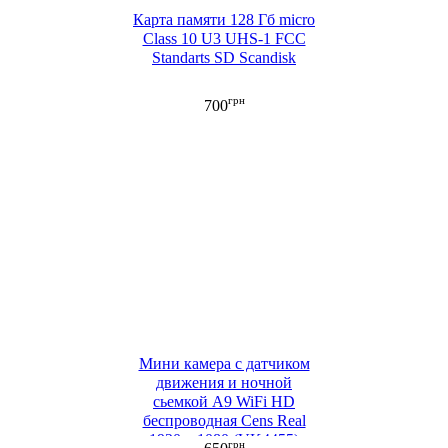
Карта памяти 128 Гб micro
Class 10 U3 UHS-1 FCC
Standarts SD Scandisk
грн
700
Мини камера с датчиком
движения и ночной
сьемкой A9 WiFi HD
беспроводная Cens Real
1920 х 1080 (VK4455)
грн