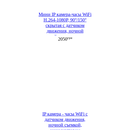
Мини IP камера-часы WiFi
H.264-1080P, 90°/150°
cкрытая с датчиком
движения, ночной
съемкой, аккумулятором
грн
2050
(ML051)
IP камера - часы WiFi с
датчиком движения,
ночной съемкой,