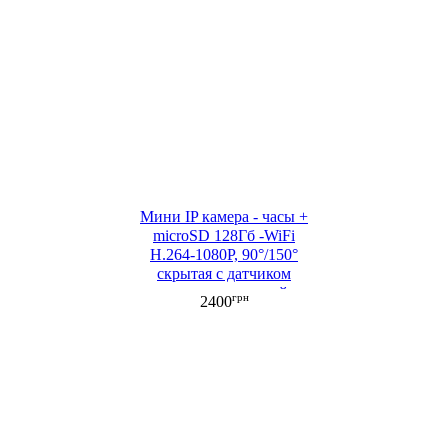
Мини IP камера - часы +
microSD 128Гб -WiFi
H.264-1080P, 90°/150°
cкрытая с датчиком
движения, ночной
грн
2400
съемкой, аккумулятором
(ML053-1)