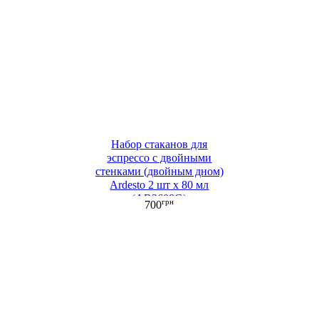
Набор стаканов для
эспрессо с двойными
стенками (двойным дном)
Ardesto 2 шт х 80 мл
(AR2608G)
грн
700