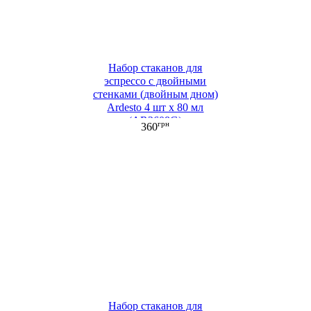
Набор стаканов для
эспрессо с двойными
стенками (двойным дном)
Ardesto 4 шт х 80 мл
(AR2608G)
грн
360
Набор стаканов для