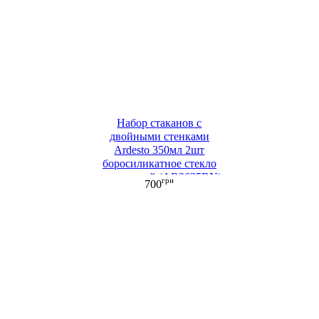
Набор стаканов с
двойными стенками
Ardesto 350мл 2шт
боросиликатное стекло
прозрачный (AR2635BN)
грн
700