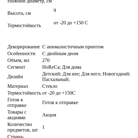
Нижний диаметр, см
9
Высота, см
от -20 до +150 С
Термостойкость
Декорирование
С анималистичным принтом
Особенности
С двойным дном
Объем, мл
270
Сегмент
HoReCa; Для дома
Детский; Для нее; Для него; Новогодний;
Дизайн
Пасхальный;
Материал
Стекло
Термостойкость
от -20 до +150С
Готов к
Готов к отправке
отправке
Товары с
Акция
акциями
Количество
1
предметов, шт
Страна-