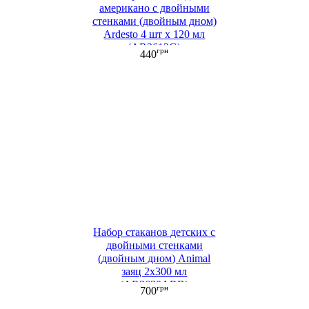
американо с двойными
стенками (двойным дном)
Ardesto 4 шт х 120 мл
(AR2612G)
грн
440
Набор стаканов детских c
двойными стенками
(двойным дном) Animal
заяц 2х300 мл
(AR2630ARB)
грн
700