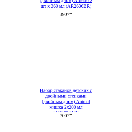
(двойным дном) Ardesto 2
шт x 360 мл (AR2636BR)
грн
390
Набор стаканов детских c
двойными стенками
(двойным дном) Animal
мишка 2х200 мл
(AR2630AB)
грн
700