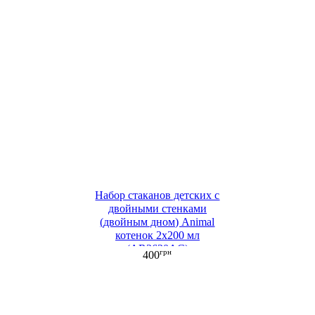
Набор стаканов детских c
двойными стенками
(двойным дном) Animal
котенок 2х200 мл
(AR2620AC)
грн
400