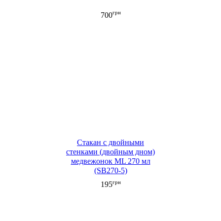
грн
700
Стакан c двойными
стенками (двойным дном)
медвежонок ML 270 мл
(SB270-5)
грн
195