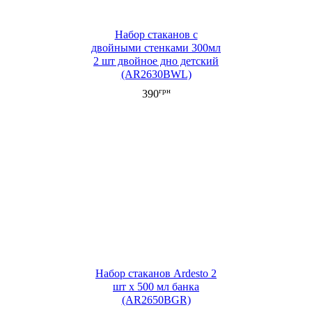
Набор стаканов с
двойными стенками 300мл
2 шт двойное дно детский
(AR2630BWL)
грн
390
Набор стаканов Ardesto 2
шт х 500 мл банка
(AR2650BGR)