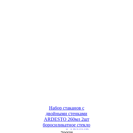
Набор стаканов с
двойными стенками
ARDESTO 260мл 2шт
боросиликатное стекло
прозрачный AR2626B
грн