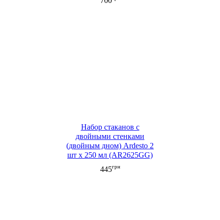
700
Набор стаканов с
двойными стенками
(двойным дном) Ardesto 2
шт х 250 мл (AR2625GG)
грн
445