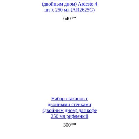
(двойным дном) Ardesto 4
шт х 250 мл (AR2625G)
грн
640
Набор стаканов с
двойными стенками
(двойным дном) для кофе
250 мл рифленый
грн
300