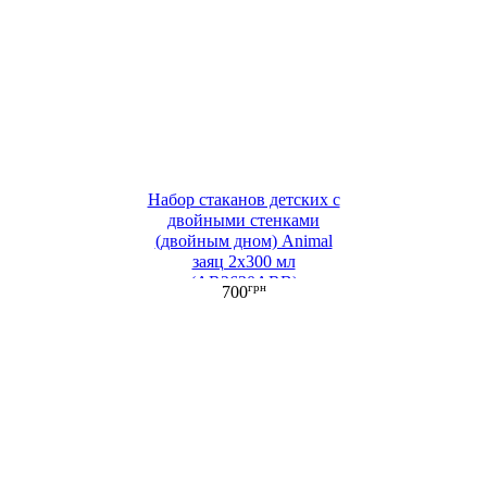
Набор стаканов детских c
двойными стенками
(двойным дном) Animal
заяц 2х300 мл
(AR2630ARB)
грн
700