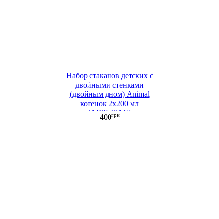
Набор стаканов детских c
двойными стенками
(двойным дном) Animal
котенок 2х200 мл
(AR2620AC)
грн
400