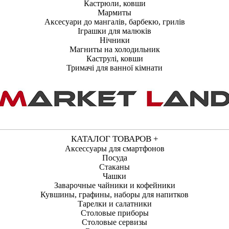
Кастрюли, ковши
Мармиты
Аксесуари до мангалів, барбекю, грилів
Іграшки для малюків
Нічники
Магниты на холодильник
Каструлі, ковши
Тримачі для ванної кімнати
КАТАЛОГ ТОВАРОВ +
Аксессуары для смартфонов
Посуда
Стаканы
Чашки
Заварочные чайники и кофейники
Кувшины, графины, наборы для напитков
Тарелки и салатники
Столовые приборы
Столовые сервизы