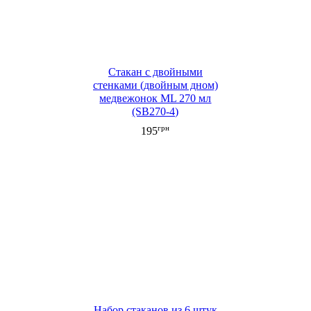
Стакан c двойными
стенками (двойным дном)
медвежонок ML 270 мл
(SB270-4)
грн
195
Набор стаканов из 6 штук