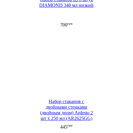
DIAMOND 340 мл низкий
грн
700
Набор стаканов с
двойными стенками
(двойным дном) Ardesto 2
шт х 250 мл (AR2625GG)
грн
445