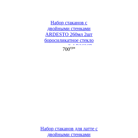
Набор стаканов с
двойными стенками
ARDESTO 260мл 2шт
боросиликатное стекло
прозрачный AR2626B
грн
700
Набор стаканов для латте с
двойными стенками