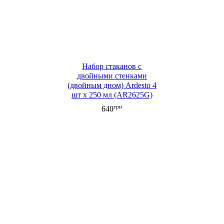
Набор стаканов c
двойными стенками
(двойным дном) Ardesto 4
шт х 250 мл (AR2625G)
грн
640