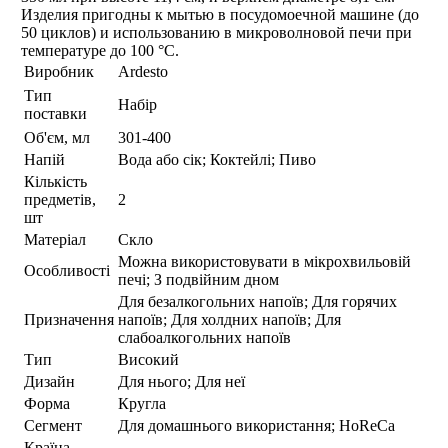
Изделия пригодны к мытью в посудомоечной машине (до
50 циклов) и использованию в микроволновой печи при
температуре до 100 °С.
Виробник
Ardesto
Тип
Набір
поставки
Об'єм, мл
301-400
Напій
Вода або сік; Коктейлі; Пиво
Кількість
предметів,
2
шт
Матеріал
Скло
Можна використовувати в мікрохвильовій
Особливості
печі; З подвійним дном
Для безалкогольних напоїв; Для горячих
Призначення
напоїв; Для холдних напоїв; Для
слабоалкогольних напоїв
Тип
Високий
Дизайн
Для нього; Для неї
Форма
Кругла
Сегмент
Для домашнього використання; HoReCa
Країна-