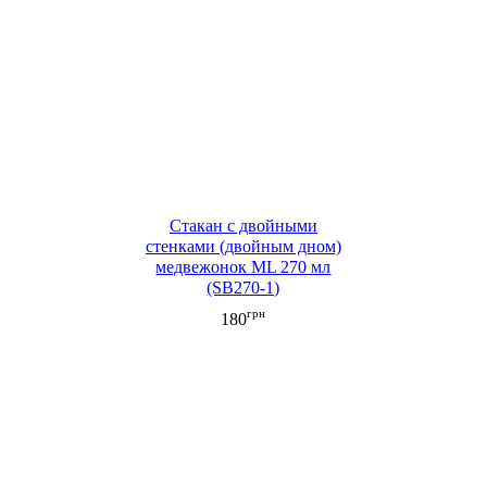
Стакан c двойными
стенками (двойным дном)
медвежонок ML 270 мл
(SB270-1)
грн
180