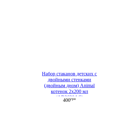
Набор стаканов детских c
двойными стенками
(двойным дном) Animal
котенок 2х200 мл
(AR2620AC)
грн
400