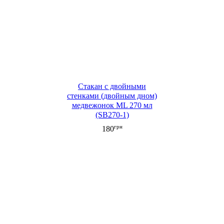
Стакан c двойными
стенками (двойным дном)
медвежонок ML 270 мл
(SB270-1)
грн
180