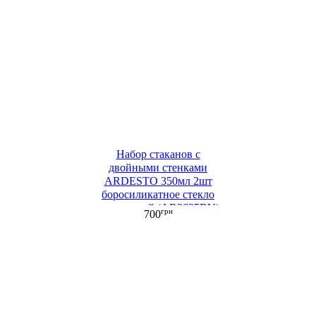
Набор стаканов с
двойными стенками
ARDESTO 350мл 2шт
боросиликатное стекло
прозрачный (AR2635BV)
грн
700