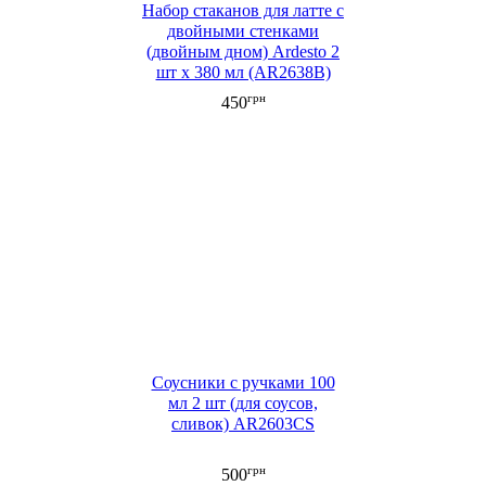
Набор стаканов для латте с
двойными стенками
(двойным дном) Ardesto 2
шт х 380 мл (AR2638B)
грн
450
Соусники с ручками 100
мл 2 шт (для соусов,
сливок) AR2603CS
грн
500