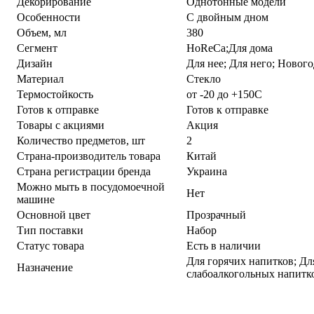
Декорирование
Однотонные модели
Особенности
С двойным дном
Объем, мл
380
Сегмент
HoReCa;Для дома
Дизайн
Для нее; Для него; Ново
Материал
Стекло
Термостойкость
от -20 до +150С
Готов к отправке
Готов к отправке
Товары с акциями
Акция
Количество предметов, шт
2
Страна-производитель товара
Китай
Страна регистрации бренда
Украина
Можно мыть в посудомоечной
Нет
машине
Основной цвет
Прозрачный
Тип поставки
Набор
Статус товара
Есть в наличии
Для горячих напитков; Дл
Назначение
слабоалкогольных напитк