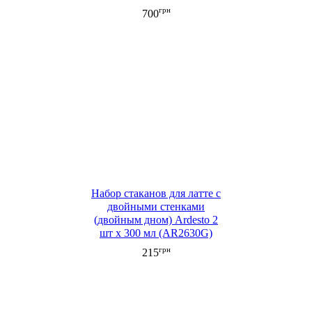
грн
700
Набор стаканов для латте с
двойными стенками
(двойным дном) Ardesto 2
шт х 300 мл (AR2630G)
грн
215