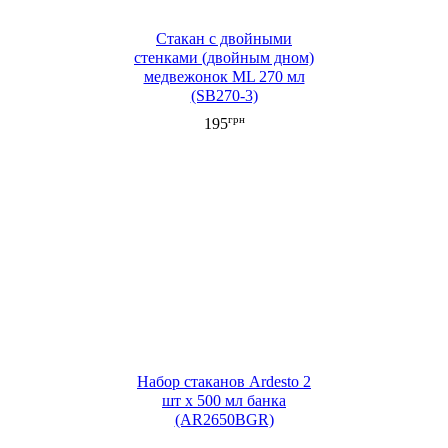
Стакан c двойными
стенками (двойным дном)
медвежонок ML 270 мл
(SB270-3)
грн
195
Набор стаканов Ardesto 2
шт х 500 мл банка
(AR2650BGR)