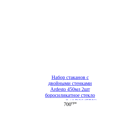
Набор стаканов с
двойными стенками
Ardesto 450мл 2шт
боросиликатное стекло
прозрачный (AR2645BN)
грн
700