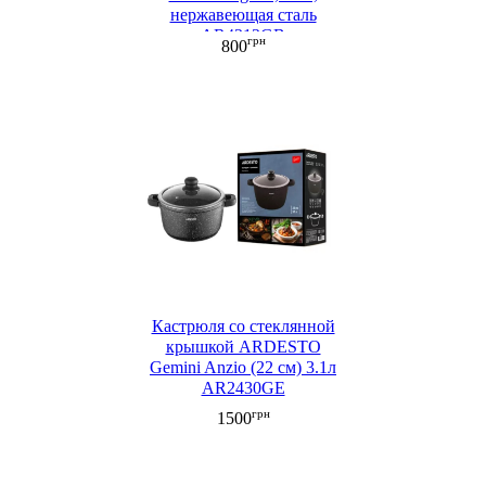
нержавеющая сталь
AR4313GB
грн
800
Кастрюля со стеклянной
крышкой ARDESTO
Gemini Anzio (22 см) 3.1л
AR2430GE
грн
1500