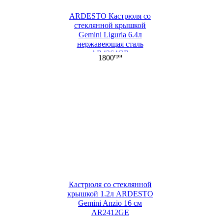
ARDESTO Кастрюля со
стеклянной крышкой
Gemini Liguria 6.4л
нержавеющая сталь
AR4364GB
грн
1800
Кастрюля со стеклянной
крышкой 1.2л ARDESTO
Gemini Anzio 16 см
AR2412GE