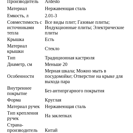
Производитель
Ardesto
Материал
Нержавеющая сталь
Емкость, л
2.01-3
Совместимость с
Все виды плит; Газовые плиты;
источниками
Индукционные плиты; Электрические
тепла
плиты
Крышка
Есть
Материал
Стекло
крышки
Тип
Традиционная кастрюля
Диаметр, см
Меньше 20
Мерная шкала; Можно мыть в
Особенности
посудомойке; Отверстие на крыке для
выхода пара
Внутреннее
Без антипргарного покрытия
покрытие
Форма
Круглая
Материал ручек
Нержавеющая сталь
Тип крепления
На заклепках
ручек
Страна-
производитель
Китай