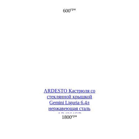
грн
600
ARDESTO Кастрюля со
стеклянной крышкой
Gemini Liguria 6.4л
нержавеющая сталь
AR4364GB
грн
1800