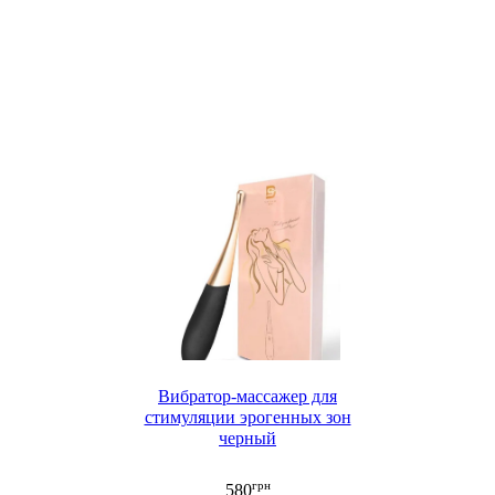
Вибратор-массажер для
стимуляции эрогенных зон
черный
грн
580