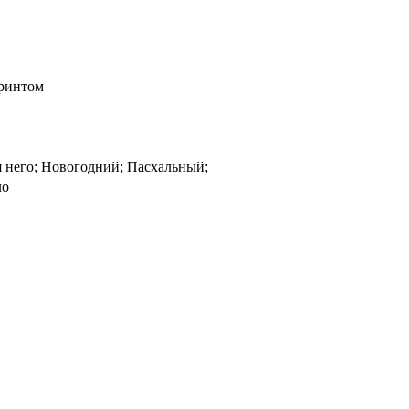
ринтом
я него; Новогодний; Пасхальный;
ло