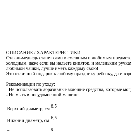
ОПИСАНИЕ / ХАРАКТЕРИСТИКИ
Стакан-медведь станет самым смешным и любимым предметом в
холодным, даже если вы нальете кипяток, и маленьким ручкам
любимой чашки, лучше иметь каждому свою!
Это отличный подарок к любому празднику ребенку, да и взр
Рекомендации по уходу:
- Не использовать абразивные моющие средства, которые мог
- Не мыть в посудомоечной машине.
8,5
Верхний диаметр, см
6,5
Нижний диаметр, см
9