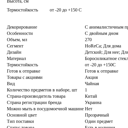
Высота, см
Термостойкость
от -20 до +150 С
Декорирование
С анималистичным п
Особенности
С двойным дном
Объем, мл
270
Сегмент
HoReCa; Для дома
Дизайн
Детский; Для нее; Дл
Материал
Боросиликатное стек
Термостойкость
от -20 до +150С
Готов к отправке
Готов к отправке
Товары с акциями
Акция
Вид
Чайная
Количество предметов в наборе, шт
1
Страна-производитель товара
Китай
Страна регистрации бренда
Украина
Можно мыть в посудомоечной машине
Нет
Основной цвет
Прозрачный
Тип поставки
Один предмет
Статус товара
Есть в наличии