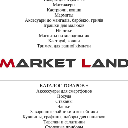
Массажеры
Кастрюли, ковши
Мармиты
Аксесуари до мангалів, барбекю, грилів
Іграшки для малюків
Нічники
Магниты на холодильник
Каструлі, ковши
Тримачі для ванної кімнати
КАТАЛОГ ТОВАРОВ +
Аксессуары для смартфонов
Посуда
Стаканы
Чашки
Заварочные чайники и кофейники
Кувшины, графины, наборы для напитков
Тарелки и салатники
Столовые приборы