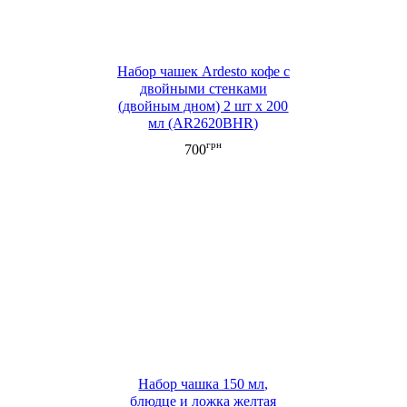
Набор чашек Ardesto кофе с
двойными стенками
(двойным дном) 2 шт х 200
мл (AR2620BHR)
грн
700
Набор чашка 150 мл,
блюдце и ложка желтая