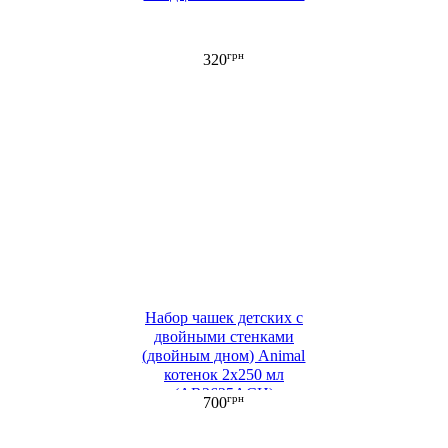
грн
320
Набор чашек детских c
двойными стенками
(двойным дном) Animal
котенок 2х250 мл
(AR2625ACH)
грн
700