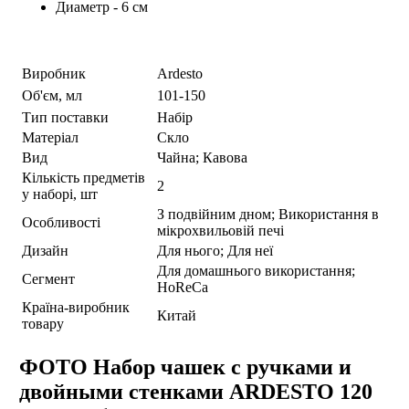
Диаметр - 6 см
Виробник
Ardesto
Об'єм, мл
101-150
Тип поставки
Набір
Матеріал
Скло
Вид
Чайна; Кавова
Кількість предметів
2
у наборі, шт
З подвійним дном; Використання в
Особливості
мікрохвильовій печі
Дизайн
Для нього; Для неї
Для домашнього використання;
Сегмент
HoReCa
Країна-виробник
Китай
товару
ФОТО Набор чашек с ручками и
двойными стенками ARDESTO 120