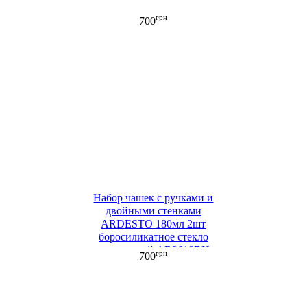
грн
700
Набор чашек с ручками и
двойными стенками
ARDESTO 180мл 2шт
боросиликатное стекло
прозрачный AR2618BH
грн
700