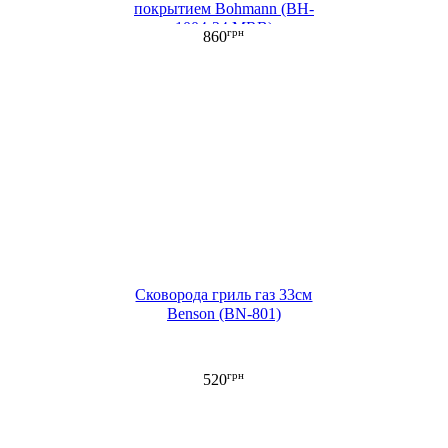
покрытием Bohmann (BH-
1004-24 MRB)
грн
860
Сковорода гриль газ 33см
Benson (BN-801)
грн
520