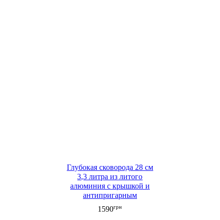
Глубокая сковорода 28 см
3,3 литра из литого
алюминия с крышкой и
антипригарным
мраморным покрытием
грн
1590
Edenberg (EB-3322)