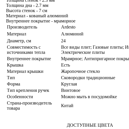
Толщина стенок - 2.3 мм
Толщина дна - 2.7 мм
Высота стенок - 7 см
Материал - кованый алюминий
Внутреннее покрытие - мраморное
Производитель
Ardesto
Материал
Алюминий
Диаметр, см
24
Совместимость с
Все виды плит; Газовые плиты; 
источниками тепла
Электрические плиты
Внутреннее покрытие
Мрамрное; Антипригарное покры
Крышка
Есть
Материал крышки
Жаропочное стекло
Тип
Сковородки традиционные
Форма
Круглая
Тип крепления ручек
Винтовое
Особенности
Можно мыть в посудомойке
Страна-производитель
Китай
товара
ДОСТУПНЫЕ ЦВЕТА