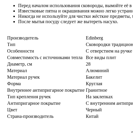
Перед началом использования сковороды, вымойте её в
Известковые пятна и окрашивания можно легко устран
Никогда не используйте для чистки жёсткие предметы,
После мытья посуду следует же вытереть насухо.
Производитель
Edinberg
Тип
Сковородки традицио
Особенности
С отверстием на ручк
Совместимость с источниками тепла
Все виды плит
Диаметр, см
28
Материал
Алюминий
Материал ручек
Бакелит
Форма
Круглая
Внутреннее антипригарное покрытие
Гранитное
Тип крепления ручек
На заклепках
Антипригарное покрытие
С внутренним антипр
Цвет
Черный
Страна-производитель
Китай