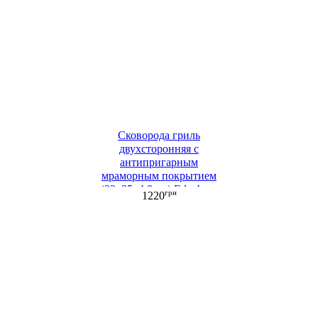
Сковорода гриль
двухсторонняя с
антипригарным
мраморным покрытием
(32х25х4,8 см) Edenberg
грн
1220
(EB-8138)