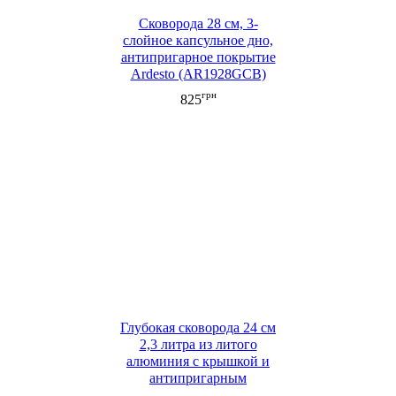
Сковорода 28 см, 3-
слойное капсульное дно,
антипригарное покрытие
Ardesto (AR1928GCB)
грн
825
Глубокая сковорода 24 см
2,3 литра из литого
алюминия с крышкой и
антипригарным
мраморным покрытием