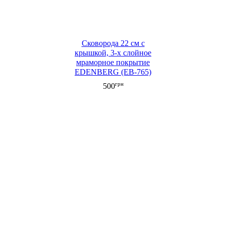
Сковорода 22 см с
крышкой, 3-х слойное
мраморное покрытие
EDENBERG (EB-765)
грн
500