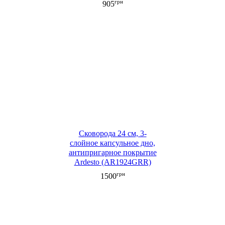
грн
905
Edenberg (EB-3321)
Сковорода 24 см, 3-
слойное капсульное дно,
антипригарное покрытие
Ardesto (AR1924GRR)
грн
1500