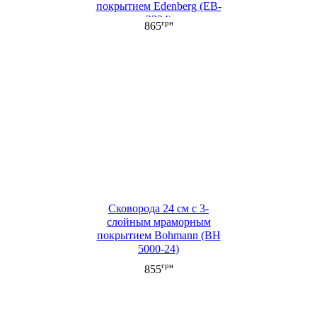
покрытием Edenberg (EB-
3324)
грн
865
Сковорода 24 см с 3-
слойным мраморным
покрытием Bohmann (BH
5000-24)
грн
855