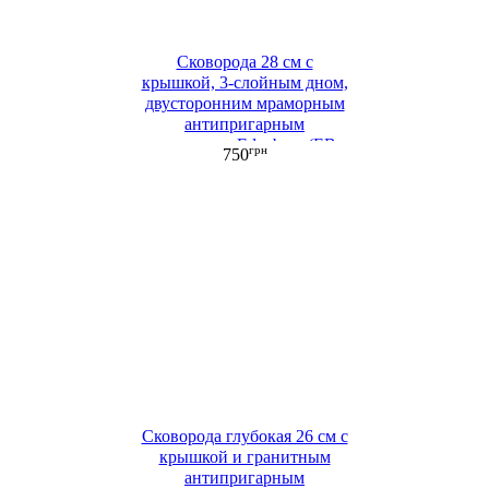
Сковорода 28 см с
крышкой, 3-слойным дном,
двусторонним мраморным
антипригарным
покрытием Edenberg (EB-
грн
750
4111)
Сковорода глубокая 26 см с
крышкой и гранитным
антипригарным