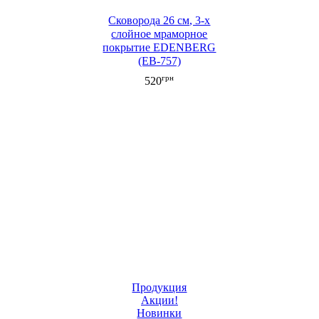
Сковорода 26 см, 3-х
слойное мраморное
покрытие EDENBERG
(EB-757)
грн
520
Продукция
Акции!
Новинки