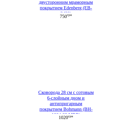
двусторонним мраморным
покрытием Edenberg (EB-
3430)
грн
750
Сковорода 28 см c сотовым
6-слойным дном и
антипригарным
покрытием Bohmann (BH-
1004-28 MRB)
грн
1020