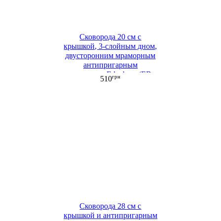
Сковорода 20 см с
крышкой, 3-слойным дном,
двусторонним мраморным
антипригарным
покрытием Edenberg (EB-
грн
510
4107)
Сковорода 28 см с
крышкой и антипригарным