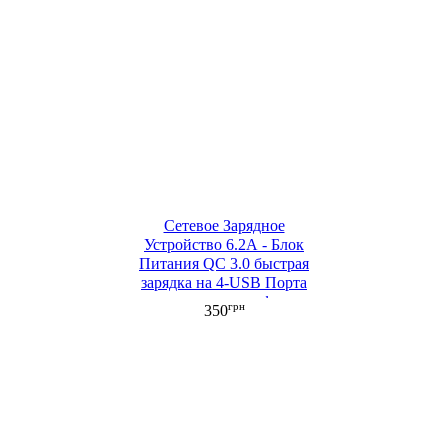
Сетевое Зарядное
Устройство 6.2А - Блок
Питания QC 3.0 быстрая
зарядка на 4-USB Порта
для зарядки телефона,
грн
350
смартфона, планшета
белый ML (ML022-2)