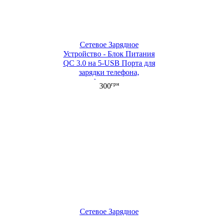
Сетевое Зарядное
Устройство - Блок Питания
QC 3.0 на 5-USB Порта для
зарядки телефона,
смартфона, планшета
грн
300
черный (ML083)
Сетевое Зарядное