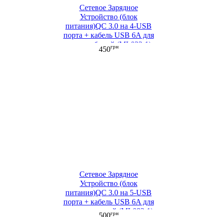
Сетевое Зарядное
Устройство (блок
питания)QC 3.0 на 4-USB
порта + кабель USB 6A для
зарядки белый (ML022-1)
грн
450
Сетевое Зарядное
Устройство (блок
питания)QC 3.0 на 5-USB
порта + кабель USB 6A для
зарядки черный (ML083-1)
грн
500