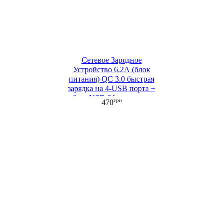
Сетевое Зарядное
Устройство 6.2А (блок
питания) QC 3.0 быстрая
зарядка на 4-USB порта +
кабель USB 6A для зарядки
грн
470
белый (ML022-1)