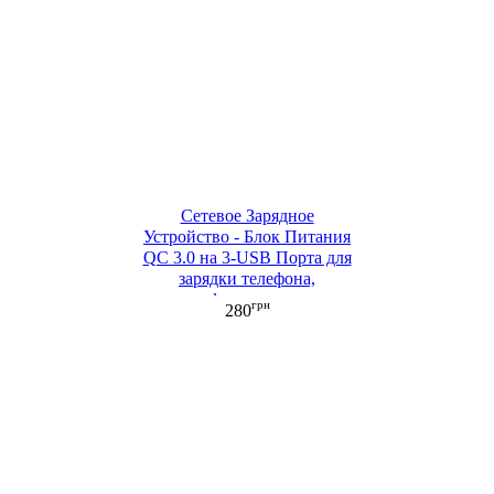
Сетевое Зарядное
Устройство - Блок Питания
QC 3.0 на 3-USB Порта для
зарядки телефона,
смартфона, планшета
грн
280
черный (ML081)