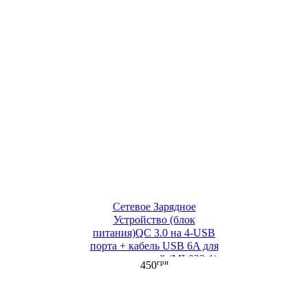
Сетевое Зарядное
Устройство (блок
питания)QC 3.0 на 4-USB
порта + кабель USB 6A для
зарядки черный (ML023-1)
грн
450