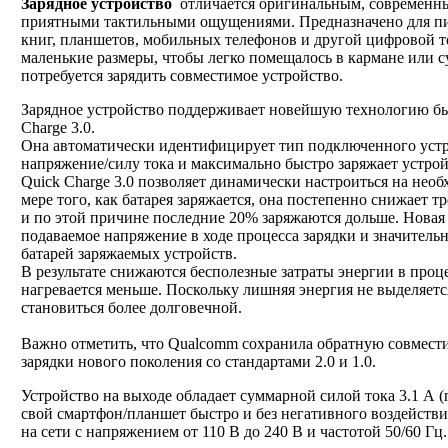
Зарядное устройство
отличается оригинальным, современн
приятными тактильными ощущениями. Предназначено для пи
книг, планшетов, мобильных телефонов и другой цифровой 
маленькие размеры, чтобы легко помещалось в кармане или су
потребуется зарядить совместимое устройство.
Зарядное устройство поддерживает новейшую технологию бы
Charge 3.0.
Она автоматически идентифицирует тип подключенного устро
напряжение/силу тока и максимально быстро заряжает устрой
Quick Charge 3.0 позволяет динамически настроиться на нео
мере того, как батарея заряжается, она постепенно снижает т
и по этой причине последние 20% заряжаются дольше. Новая
подаваемое напряжение в ходе процесса зарядки и значитель
батарей заряжаемых устройств.
В результате снижаются бесполезные затраты энергии в проце
нагревается меньше. Поскольку лишняя энергия не выделяется
становиться более долговечной.
Важно отметить, что Qualcomm сохранила обратную совмест
зарядки нового поколения со стандартами 2.0 и 1.0.
Устройство на выходе обладает суммарной силой тока 3.1 А (m
свой смартфон/планшет быстро и без негативного воздействия
на сети с напряжением от 110 В до 240 В и частотой 50/60 Гц