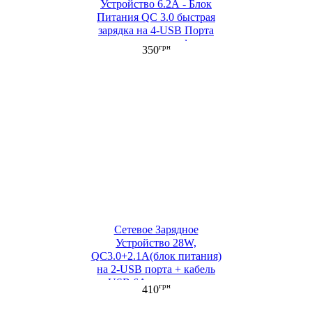
Устройство 6.2А - Блок
Питания QC 3.0 быстрая
зарядка на 4-USB Порта
для зарядки телефона,
грн
350
смартфона, планшета
черный ML (ML023)
Сетевое Зарядное
Устройство 28W,
QC3.0+2.1А(блок питания)
на 2-USB порта + кабель
USB 6A для зарядки
грн
410
черный (ML054-1)