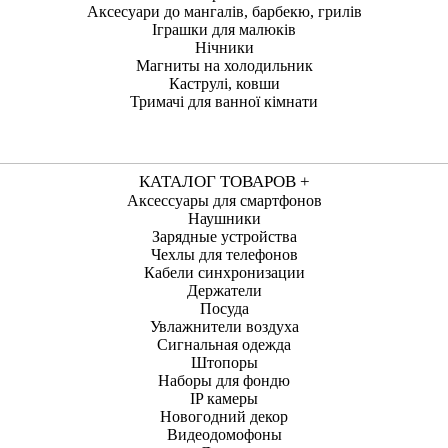
Аксесуари до мангалів, барбекю, грилів
Іграшки для малюків
Нічники
Магниты на холодильник
Каструлі, ковши
Тримачі для ванної кімнати
КАТАЛОГ ТОВАРОВ +
Аксессуары для смартфонов
Наушники
Зарядные устройства
Чехлы для телефонов
Кабели синхронизации
Держатели
Посуда
Увлажнители воздуха
Сигнальная одежда
Штопоры
Наборы для фондю
IP камеры
Новогодний декор
Видеодомофоны