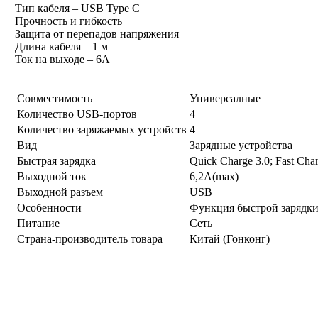
Тип кабеля – USB Type C
Прочность и гибкость
Защита от перепадов напряжения
Длина кабеля – 1 м
Ток на выходе – 6
А
Совместимость
Универсалные
Количество USB-портов
4
Количество заряжаемых устройств
4
Вид
Зарядные устройства
Быстрая зарядка
Quick Charge 3.0; Fast Cha
Выходной ток
6,2A(
max)
Выходной разъем
USB
Особенности
Функция быстрой зарядки;
Питание
Сеть
Страна-производитель товара
Китай (Гонконг)