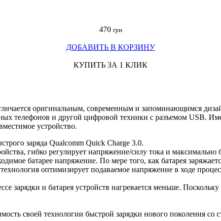
470
грн
ДОБАВИТЬ В КОРЗИНУ
КУПИТЬ ЗА 1 КЛИК
тличается оригинальным, современным и запоминающимся диза
ьных телефонов и другой цифровой техники с разъемом USB. Име
овместимое устройство.
трого заряда Qualcomm Quick Charge 3.0.
йства, гибко регулирует напряжение/силу тока и максимально б
ходимое батарее напряжение. По мере того, как батарея заряжает
технология оптимизирует подаваемое напряжение в ходе процесс
ссе зарядки и батарея устройств нагревается меньше. Поскольку 
ость своей технологии быстрой зарядки нового поколения со ст