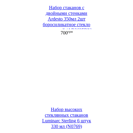
Набор стаканов с
двойными стенками
Ardesto 350мл 2шт
боросиликатное стекло
прозрачный (AR2635BN)
грн
700
Набор высоких
стеклянных стаканов
Luminarc Sterling 6 штук
330 мл (N0769)