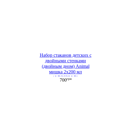
Набор стаканов детских c
двойными стенками
(двойным дном) Animal
мишка 2х200 мл
(AR2630AB)
грн
700