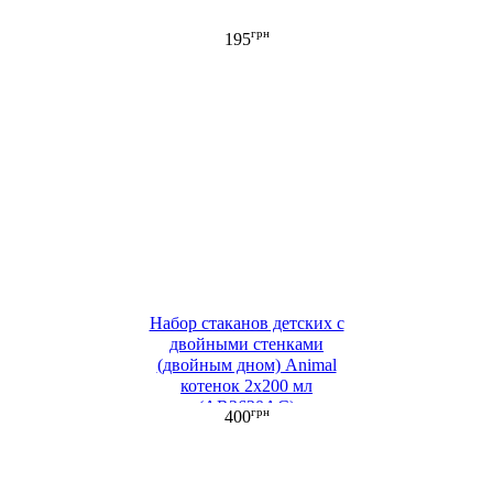
грн
195
Набор стаканов детских c
двойными стенками
(двойным дном) Animal
котенок 2х200 мл
(AR2620AC)
грн
400