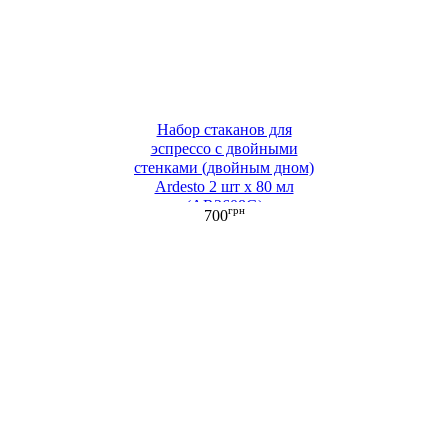
Набор стаканов для
эспрессо с двойными
стенками (двойным дном)
Ardesto 2 шт х 80 мл
(AR2608G)
грн
700