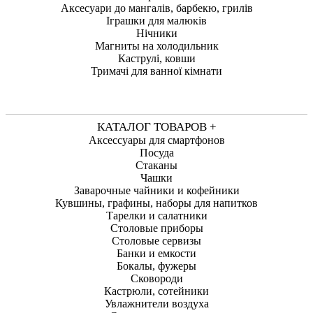
Аксесуари до мангалів, барбекю, грилів
Іграшки для малюків
Нічники
Магниты на холодильник
Каструлі, ковши
Тримачі для ванної кімнати
КАТАЛОГ ТОВАРОВ +
Аксессуары для смартфонов
Посуда
Стаканы
Чашки
Заварочные чайники и кофейники
Кувшины, графины, наборы для напитков
Тарелки и салатники
Столовые приборы
Столовые сервизы
Банки и емкости
Бокалы, фужеры
Сковороди
Кастрюли, сотейники
Увлажнители воздуха