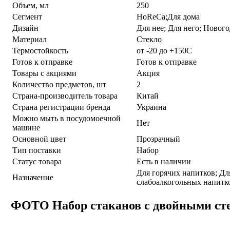
Объем, мл
250
Сегмент
HoReCa;Для дома
Дизайн
Для нее; Для него; Ново
Материал
Стекло
Термостойкость
от -20 до +150С
Готов к отправке
Готов к отправке
Товары с акциями
Акция
Количество предметов, шт
2
Страна-производитель товара
Китай
Страна регистрации бренда
Украина
Можно мыть в посудомоечной
Нет
машине
Основной цвет
Прозрачный
Тип поставки
Набор
Статус товара
Есть в наличии
Для горячих напитков; Дл
Назначение
слабоалкогольных напитк
ФОТО Набор стаканов c двойными стен