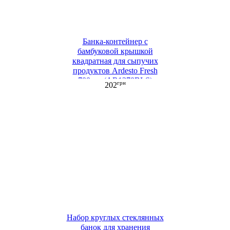
Банка-контейнер с
бамбуковой крышкой
квадратная для сыпучих
продуктов Ardesto Fresh
700 мл (AR1370BLS)
грн
202
Набор круглых стеклянных
банок для хранения