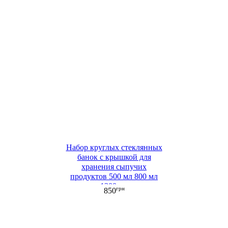
Набор круглых стеклянных
банок с крышкой для
хранения сыпучих
продуктов 500 мл 800 мл
1200 мл
грн
850