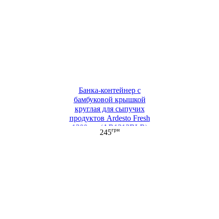
Банка-контейнер с
бамбуковой крышкой
круглая для сыпучих
продуктов Ardesto Fresh
1300 мл (AR1313BLR)
грн
245