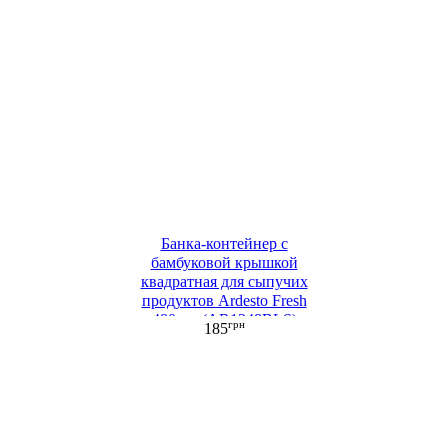
Банка-контейнер с
бамбуковой крышкой
квадратная для сыпучих
продуктов Ardesto Fresh
480 мл (AR1348BLS)
грн
185