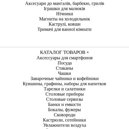
Аксесуари до мангалів, барбекю, грилів
Іграшки для малюків
Нічники
Магниты на холодильник
Каструлі, ковши
Тримачі для ванної кімнати
КАТАЛОГ ТОВАРОВ +
Аксессуары для смартфонов
Посуда
Стаканы
Чашки
Заварочные чайники и кофейники
Кувшины, графины, наборы для напитков
Тарелки и салатники
Столовые приборы
Столовые сервизы
Банки и емкости
Бокалы, фужеры
Сковороди
Кастрюли, сотейники
Увлажнители воздуха