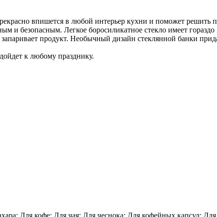
прекрасно впишется в любой интерьер кухни и поможет решить п
ым и безопасным. Легкое боросиликатное стекло имеет гораздо 
 запаривает продукт.
Необычный дизайн стеклянной банки прида
одойдет к любому празднику.
хара; Для кофе; Для чая; Для чеснока; Для кофейных капсул; Для