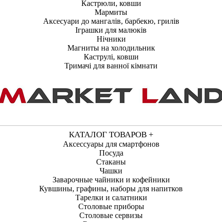
Кастрюли, ковши
Мармиты
Аксесуари до мангалів, барбекю, грилів
Іграшки для малюків
Нічники
Магниты на холодильник
Каструлі, ковши
Тримачі для ванної кімнати
КАТАЛОГ ТОВАРОВ +
Аксессуары для смартфонов
Посуда
Стаканы
Чашки
Заварочные чайники и кофейники
Кувшины, графины, наборы для напитков
Тарелки и салатники
Столовые приборы
Столовые сервизы