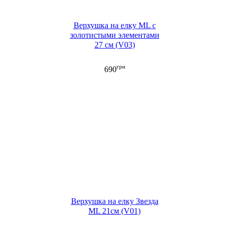
Верхушка на елку ML с
золотистыми элементами
27 см (V03)
грн
690
Верхушка на елку Звезда
ML 21см (V01)