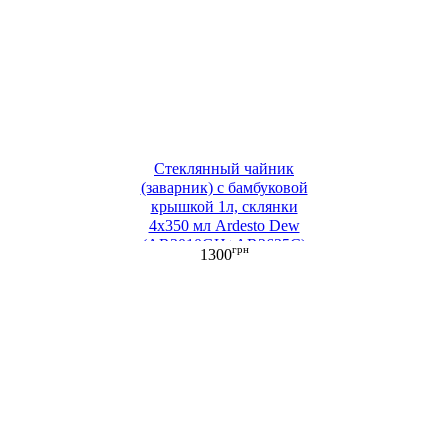
Стеклянный чайник
(заварник) с бамбуковой
крышкой 1л, склянки
4х350 мл Ardesto Dew
(AR3010GH+AR2635C)
грн
1300