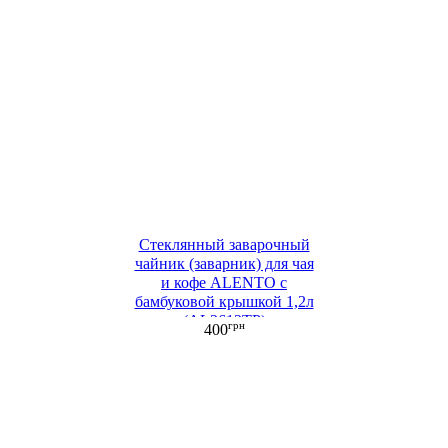
Стеклянный заварочный
чайник (заварник) для чая
и кофе ALENTO с
бамбуковой крышкой 1,2л
(AL2612TP)
грн
400