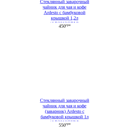
Стеклянный заварочный
чайник для чая и кофе
Ardesto с бамбуковой
крышкой 1,2л
(AR3012GBM)
грн
450
Стеклянный заварочный
чайник для чая и кофе
(заварник) Ardesto с
бамбуковой крышкой 1л
(AR3010GHM)
грн
550