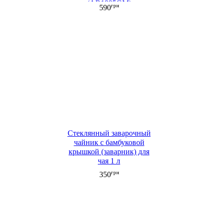
(AR1995GM)
грн
590
Стеклянный заварочный
чайник с бамбуковой
крышкой (заварник) для
чая 1 л
грн
350