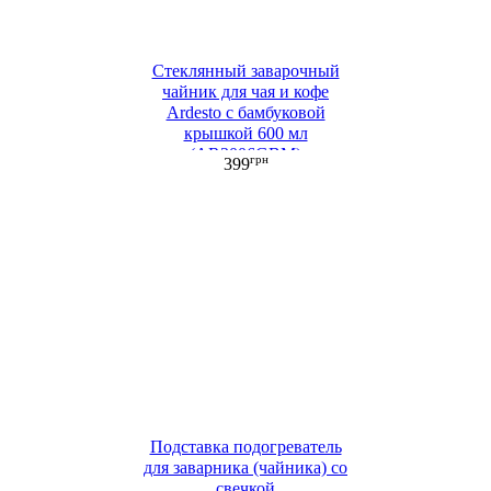
Стеклянный заварочный
чайник для чая и кофе
Ardesto с бамбуковой
крышкой 600 мл
(AR3006GBM)
грн
399
Подставка подогреватель
для заварника (чайника) со
свечкой