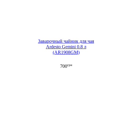
Заварочный чайник для чая
Ardesto Gemini 0.8 л
(AR1908GM)
грн
700