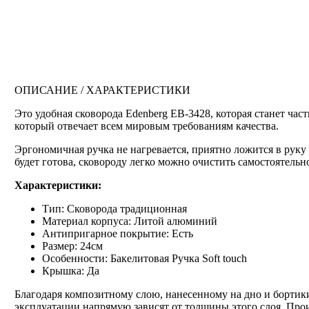
ОПИСАНИЕ / ХАРАКТЕРИСТИКИ
Это удобная сковорода Edenberg EB-3428, которая станет ча
который отвечает всем мировым требованиям качества.
Эргономичная ручка не нагревается, приятно ложится в руку
будет готова, сковороду легко можно очистить самостоятель
Характеристики:
Тип: Сковорода традиционная
Материал корпуса: Литой алюминий
Антипригарное покрытие: Есть
Размер: 24см
Особенности: Бакелитовая Ручка Soft touch
Крышка: Да
Благодаря композитному слою, нанесенному на дно и бортики
эксплуатации напрямую зависят от толщины этого слоя. Прои