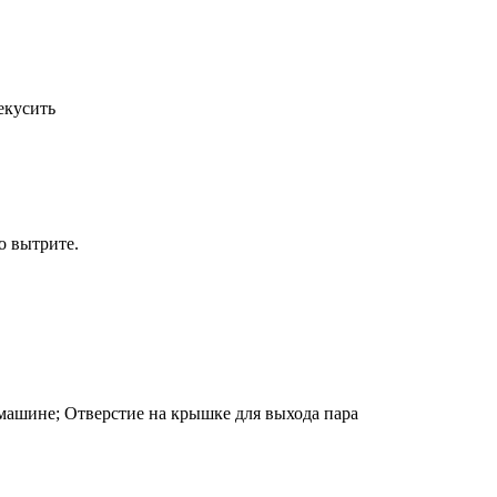
екусить
о вытрите.
машине; Отверстие на крышке для выхода пара