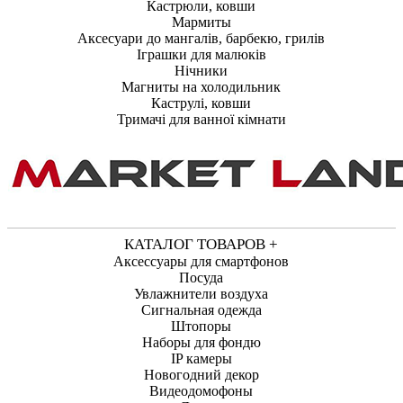
Кастрюли, ковши
Мармиты
Аксесуари до мангалів, барбекю, грилів
Іграшки для малюків
Нічники
Магниты на холодильник
Каструлі, ковши
Тримачі для ванної кімнати
КАТАЛОГ ТОВАРОВ +
Аксессуары для смартфонов
Посуда
Увлажнители воздуха
Сигнальная одежда
Штопоры
Наборы для фондю
IP камеры
Новогодний декор
Видеодомофоны