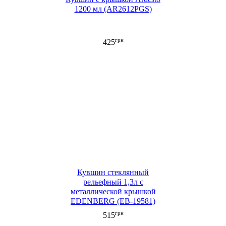
1200 мл (AR2612PGS)
грн
425
Кувшин стеклянный
рельефный 1,3л с
металлической крышкой
EDENBERG (EB-19581)
грн
515