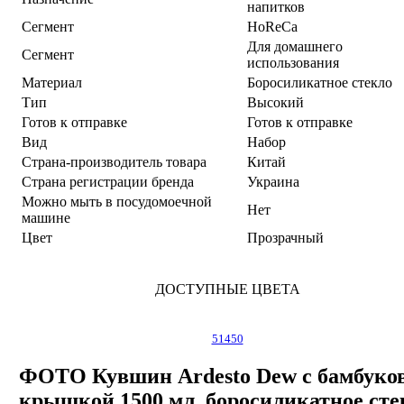
напитков
Сегмент
HoReCa
Для домашнего
Сегмент
использования
Материал
Боросиликатное стекло
Тип
Высокий
Готов к отправке
Готов к отправке
Вид
Набор
Страна-производитель товара
Китай
Страна регистрации бренда
Украина
Можно мыть в посудомоечной
Нет
машине
Цвет
Прозрачный
ДОСТУПНЫЕ ЦВЕТА
51450
ФОТО Кувшин Ardesto Dew с бамбуко
крышкой 1500 мл, боросиликатное сте