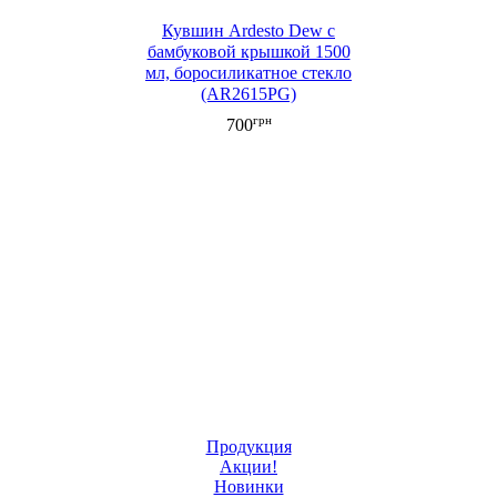
Кувшин Ardesto Dew с
бамбуковой крышкой 1500
мл, боросиликатное стекло
(AR2615PG)
грн
700
Продукция
Акции!
Новинки