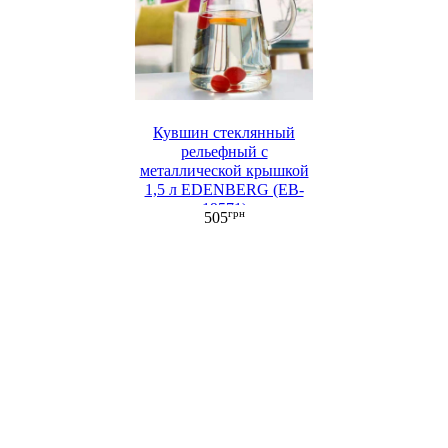
Кувшин стеклянный
рельефный с
металлической крышкой
1,5 л EDENBERG (EB-
19571)
грн
505