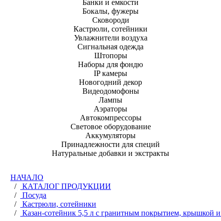
Банки и емкости
Бокалы, фужеры
Сковороди
Кастрюли, сотейники
Увлажнители воздуха
Сигнальная одежда
Штопоры
Наборы для фондю
IP камеры
Новогодний декор
Видеодомофоны
Лампы
Аэраторы
Автокомпрессоры
Световое оборудование
Аккумуляторы
Принадлежности для специй
Натуральные добавки и экстракты
НАЧАЛО
/
КАТАЛОГ ПРОДУКЦИИ
/
Посуда
/
Кастрюли, сотейники
/
Казан-сотейник 5,5 л с гранитным покрытием, крышкой 