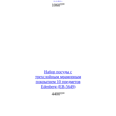
3972)
грн
1060
Набор посуды с
трехслойным мраморным
покрытием 10 предметов
Edenberg (EB-5649)
грн
4400