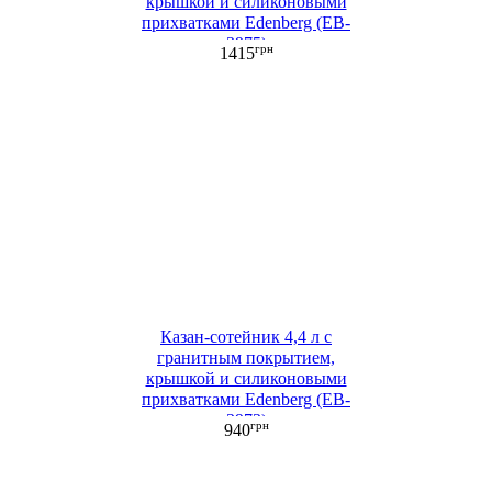
крышкой и силиконовыми
прихватками Edenberg (EB-
3975)
грн
1415
Казан-сотейник 4,4 л с
гранитным покрытием,
крышкой и силиконовыми
прихватками Edenberg (EB-
3973)
грн
940