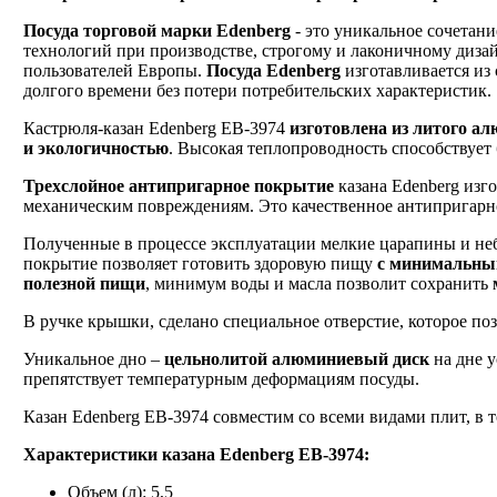
Посуда торговой марки Edenberg
- это уникальное сочетан
технологий при производстве, строгому и лаконичному дизай
пользователей Европы.
Посуда Edenberg
изготавливается из
долгого времени без потери потребительских характеристик.
Кастрюля-казан Edenberg EB-3974
изготовлена из литого а
и экологичностью
. Высокая теплопроводность способствует
Трехслойное антипригарное покрытие
казана Edenberg изг
механическим повреждениям. Это качественное антипригарн
Полученные в процессе эксплуатации мелкие царапины и неб
покрытие позволяет готовить здоровую пищу
с минимальны
полезной пищи
, минимум воды и масла позволит сохранить
В ручке крышки, сделано специальное отверстие, которое по
Уникальное дно –
цельнолитой алюминиевый диск
на дне 
препятствует температурным деформациям посуды.
Казан Edenberg EB-3974 совместим со всеми видами плит, в
Характеристики казана Edenberg EB-3974:
Объем (л): 5,5