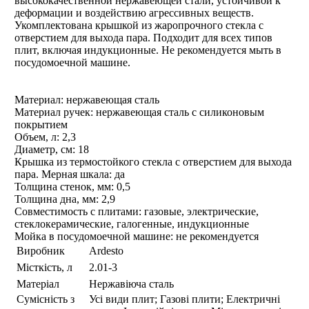
высококачественной нержавеющей стали, устойчивой к
деформации и воздействию агрессивных веществ.
Укомплектована крышкой из жаропрочного стекла с
отверстием для выхода пара. Подходит для всех типов
плит, включая индукционные. Не рекомендуется мыть в
посудомоечной машине.
Материал: нержавеющая сталь
Материал ручек: нержавеющая сталь с силиконовым
покрытием
Объем, л: 2,3
Диаметр, см: 18
Крышка из термостойкого стекла с отверстием для выхода
пара. Мерная шкала: да
Толщина стенок, мм: 0,5
Толщина дна, мм: 2,9
Совместимость с плитами: газовые, электрические,
стеклокерамические, галогенные, индукционные
Мойка в посудомоечной машине: не рекомендуется
Виробник
Ardesto
Місткість, л
2.01-3
Матеріал
Нержавіюча сталь
Сумісність з
Усі види плит; Газові плити; Електричні