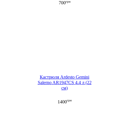
грн
700
Кастрюля Ardesto Gemini
Salerno AR1947CS 4.4 л (22
см)
грн
1400