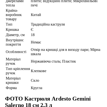
джерелами
плити; Індукційні плити; Мікрохвильові
тепла
печі
Країна-
виробник
Китай
товару
Тип
Традиційна каструля
Кришка
Є
Діаметр, см
18
Внутрішнє
Немає
покриття
Отвір на кришці для в виходу пари; Мірна
Особливості
шкала
Матеріал
Нержавіюча сталь; Пластик
ручок
Тип кріплення
Клепкове
ручок
Матеріал
Скло
кришки
Форма
Кругла
ФОТО Кастрюля Ardesto Gemini
Salerno 18 см 2,3 л