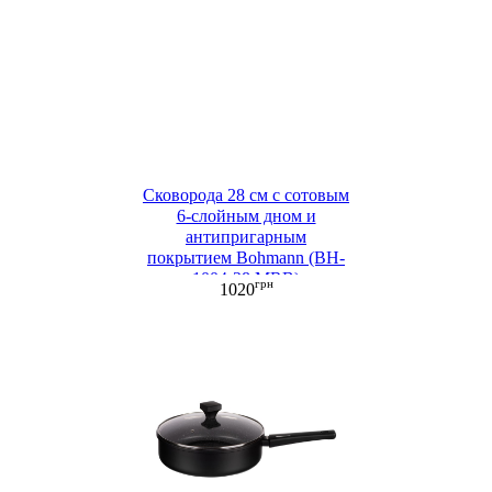
Сковорода 28 см c сотовым
6-слойным дном и
антипригарным
покрытием Bohmann (BH-
1004-28 MRB)
грн
1020