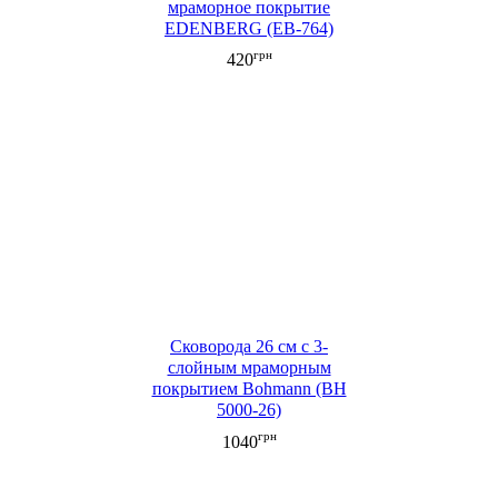
мраморное покрытие
EDENBERG (EB-764)
грн
420
Сковорода 26 см с 3-
слойным мраморным
покрытием Bohmann (BH
5000-26)
грн
1040