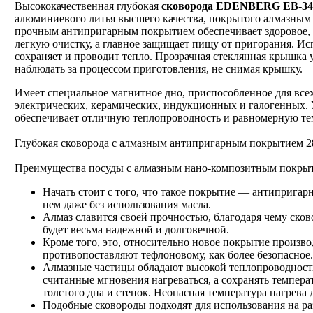
Высококачественная глубокая
сковорода EDENBERG EB-34
алюминиевого литья высшего качества, покрытого алмазным
прочным антипригарным покрытием обеспечивает здоровое,
легкую очистку, а главное защищает пищу от пригорания. И
сохраняет и проводит тепло. Прозрачная стеклянная крышка 
наблюдать за процессом приготовления, не снимая крышку.
Имеет специальное магнитное дно, приспособленное для всех
электрических, керамических, индукционных и галогенных.
обеспечивает отличную теплопроводность и равномерную тем
Глубокая сковорода с алмазным антипригарным покрытием
2
Преимущества посуды с алмазным нано-композитным покры
Начать стоит с того, что такое покрытие — антипригарн
нем даже без использования масла.
Алмаз славится своей прочностью, благодаря чему ско
будет весьма надежной и долговечной.
Кроме того, это, относительно новое покрытие произво
противопоставляют тефлоновому, как более безопасное.
Алмазные частицы обладают высокой теплопроводность
считанные мгновения нагреваться, а сохранять температ
толстого дна и стенок. Неопасная температура нагрева 
Подобные сковороды подходят для использования на р