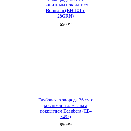
гранитным покрытием
Bohmann (BH 1015-
28GRN)
грн
650
Глубокая сковорода 26 см с
крышкой и алмазным
покрытием Edenberg (EB-
3492)
грн
850