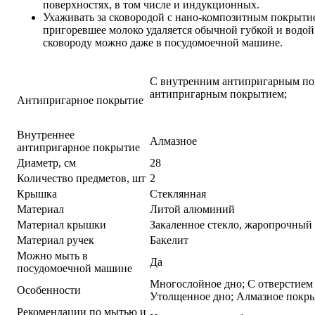
поверхностях, в том числе и индукционных.
Ухаживать за сковородой с нано-композитным покрытие
пригоревшее молоко удаляется обычной губкой и водой
сковороду можно даже в посудомоечной машине.
С внутренним антипригарным п
антипригарным покрытием;
Антипригарное покрытие
Внутреннее
Алмазное
антипригарное покрытие
Диаметр, см
28
Количество предметов, шт
2
Крышка
Стеклянная
Материал
Литой алюминий
Материал крышки
Закаленное стекло, жаропрочный
Материал ручек
Бакелит
Можно мыть в
Да
посудомоечной машине
Многослойное дно; С отверстием 
Особенности
Утолщенное дно; Алмазное покр
Рекомендации по мытью и