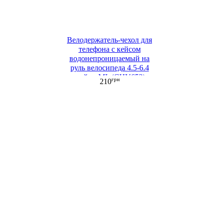
Велодержатель-чехол для
телефона с кейсом
водонепроницаемый на
руль велосипеда 4.5-6.4
дюйма ML (CHV652)
грн
210