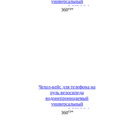
универсальный
поворотный 360 ° 6,4
грн
360
дюйма черный ML
(СHV653)
Чехол-кейс для телефона на
руль велосипеда
водонепроницаемый
универсальный
поворотный 360 ° 6,4
грн
360
дюйма красный ML
(СHV651)