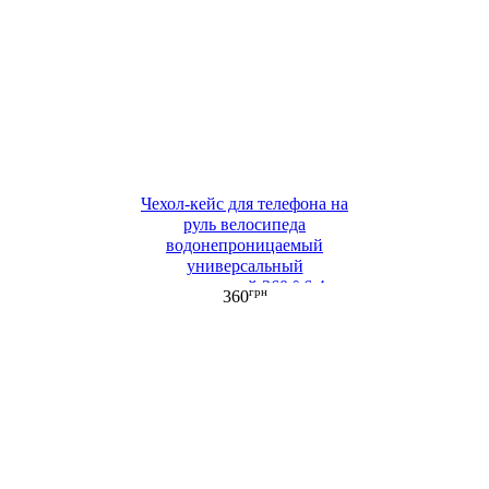
Чехол-кейс для телефона на
руль велосипеда
водонепроницаемый
универсальный
поворотный 360 ° 6,4
грн
360
дюйма синий ML
(СHV653)